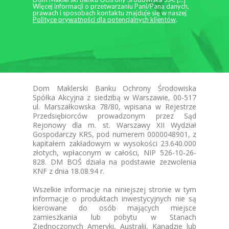
Więcej informacji o przetwarzaniu Pani/Pana danych,
prawach i sposobach kontaktu znajduje się w naszej
Polityce prywatności dla potencjalnych klientów
.
Dom Maklerski Banku Ochrony Środowiska
Spółka Akcyjna z siedzibą w Warszawie, 00-517
ul. Marszałkowska 78/80, wpisana w Rejestrze
Przedsiębiorców prowadzonym przez Sąd
Rejonowy dla m. st. Warszawy XII Wydział
Gospodarczy KRS, pod numerem 0000048901, z
kapitałem zakładowym w wysokości 23.640.000
złotych, wpłaconym w całości, NIP 526-10-26-
828. DM BOŚ działa na podstawie zezwolenia
KNF z dnia 18.08.94 r.
Wszelkie informacje na niniejszej stronie w tym
informacje o produktach inwestycyjnych nie są
kierowane do osób mających miejsce
zamieszkania lub pobytu w Stanach
Zjednoczonych Ameryki, Australii, Kanadzie lub