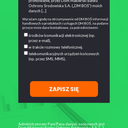
profilowanie, przez Dom Maklerski Banku
Ochrony Środowiska S.A. („DM BOŚ”) moich
danych
[...]
Wyrażam zgodę na otrzymywanie od DM BOŚ informacji
handlowych o produktach i usługach DM BOŚ, na podane
przeze mnie dane kontaktowe, za pośrednictwem:
środków komunikacji elektronicznej (np.
przez e-mail),
w trakcie rozmowy telefonicznej.
telekomunikacyjnych urządzeń końcowych
(np. przez SMS, MMS),
ZAPISZ SIĘ
Administratorem Pani/Pana danych osobowych jest
Dom Maklerski Banku Ochrony Środowiska S.A.
[...]